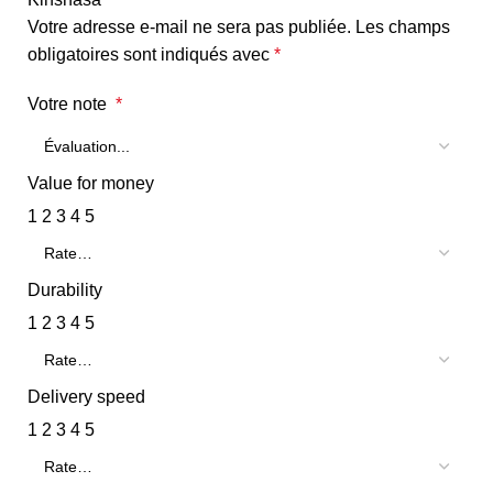
Votre adresse e-mail ne sera pas publiée.
Les champs
obligatoires sont indiqués avec
*
Votre note
*
Value for money
1
2
3
4
5
Durability
1
2
3
4
5
Delivery speed
1
2
3
4
5