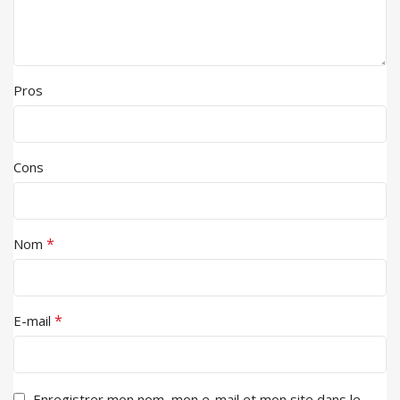
Pros
Cons
*
Nom
*
E-mail
Enregistrer mon nom, mon e-mail et mon site dans le