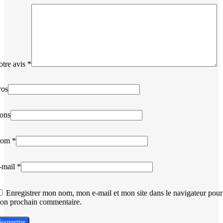
otre avis
*
ros
ons
om
*
-mail
*
Enregistrer mon nom, mon e-mail et mon site dans le navigateur pour
on prochain commentaire.