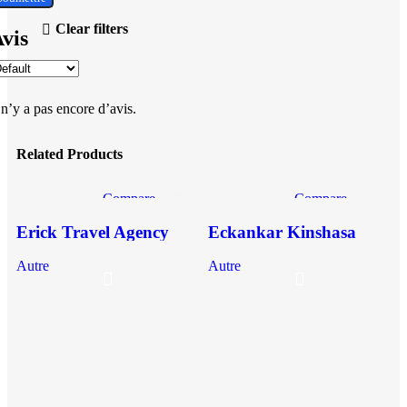
Clear filters
vis
 n’y a pas encore d’avis.
Related Products
Compare
Compare
Quick view
Quick view
Erick Travel Agency
Eckankar Kinshasa
Add to wishlist
Add to wishlist
Kinshasa
Autre
Autre
A