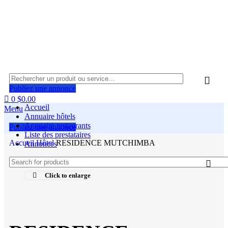
Publiez une annonce
0
$
0.00
Accueil
Menu
Annuaire hôtels
Annuaire restaurants
Publiez une annonce
Liste des prestataires
Accueil
Hôtel
RESIDENCE MUTCHIMBA
Annonces
Click to enlarge