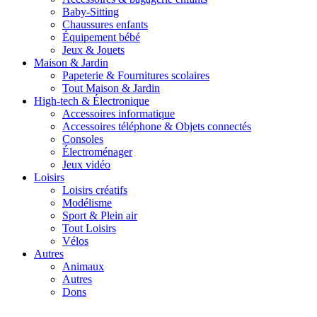
Baby-Sitting
Chaussures enfants
Équipement bébé
Jeux & Jouets
Maison & Jardin
Papeterie & Fournitures scolaires
Tout Maison & Jardin
High-tech & Électronique
Accessoires informatique
Accessoires téléphone & Objets connectés
Consoles
Électroménager
Jeux vidéo
Loisirs
Loisirs créatifs
Modélisme
Sport & Plein air
Tout Loisirs
Vélos
Autres
Animaux
Autres
Dons