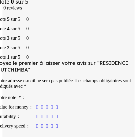
Note
0
sur 5
0 reviews
ote
5
sur 5
0
ote
4
sur 5
0
ote
3
sur 5
0
ote
2
sur 5
0
ote
1
sur 5
0
oyez le premier à laisser votre avis sur “RESIDENCE
UTCHIMBA”
otre adresse e-mail ne sera pas publiée.
Les champs obligatoires sont
ndiqués avec
*
otre note
*
alue for money
urability
elivery speed