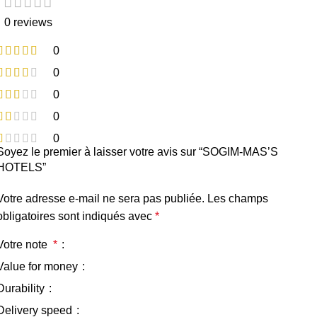
0 reviews
0
0
0
0
0
Soyez le premier à laisser votre avis sur “SOGIM-MAS’S
HOTELS”
Votre adresse e-mail ne sera pas publiée.
Les champs
obligatoires sont indiqués avec
*
Votre note
*
Value for money
Durability
Delivery speed