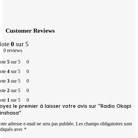
Customer Reviews
Note
0
sur 5
0 reviews
ote
5
sur 5
0
ote
4
sur 5
0
ote
3
sur 5
0
ote
2
sur 5
0
ote
1
sur 5
0
oyez le premier à laisser votre avis sur “Radio Okapi
inshasa”
otre adresse e-mail ne sera pas publiée.
Les champs obligatoires sont
ndiqués avec
*