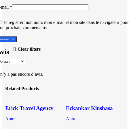
-mail
*
Enregistrer mon nom, mon e-mail et mon site dans le navigateur pour
on prochain commentaire.
Clear filters
vis
 n’y a pas encore d’avis.
Related Products
Compare
Compare
Erick Travel Agency
Eckankar Kinshasa
Quick view
Quick view
Kinshasa
Add to wishlist
Add to wishlist
Autre
Autre