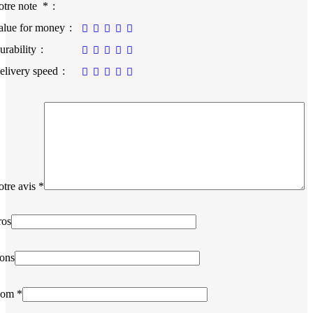
otre note
*
alue for money
urability
elivery speed
otre avis
*
ros
ons
om
*