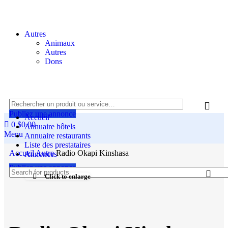
Autres
Animaux
Autres
Dons
Publiez une annonce
Accueil
0
$
0.00
Annuaire hôtels
Menu
Annuaire restaurants
Liste des prestataires
Accueil
Autre
Radio Okapi Kinshasa
Annonces
Publiez une annonce
Click to enlarge