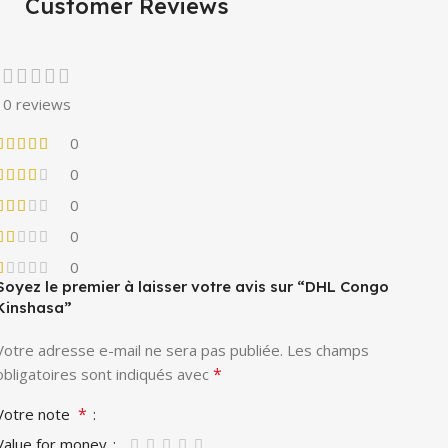
Customer Reviews
0 reviews
0
0
0
0
0
Soyez le premier à laisser votre avis sur “DHL Congo
Kinshasa”
Votre adresse e-mail ne sera pas publiée.
Les champs
*
obligatoires sont indiqués avec
*
Votre note
Value for money