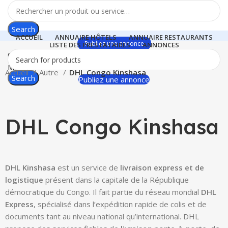
Search
ACCUEIL
ANNUAIRE HÔTELS
ANNUAIRE RESTAURANTS
Publiez une annonce
LISTE DES PRESTATAIRES
ANNONCES
0
items
$
0.00
Menu
Accueil
Autre
DHL Congo Kinshasa
Search
Publiez une annonce
Click to enlarge
DHL Congo Kinshasa
DHL Kinshasa
est un service de
livraison express et de
logistique
présent dans la capitale de la République
démocratique du Congo. Il fait partie du réseau mondial
DHL
Express
, spécialisé dans l’expédition rapide de colis et de
documents tant au niveau national qu’international. DHL