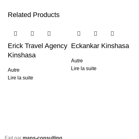
Related Products
Erick Travel Agency
Eckankar Kinshasa
Kinshasa
Autre
Lire la suite
Autre
Lire la suite
M
Ar
Li
Fait par
mans-consulting