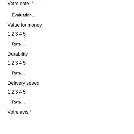
Votre note
*
Value for money
1
2
3
4
5
Durability
1
2
3
4
5
Delivery speed
1
2
3
4
5
Votre avis
*