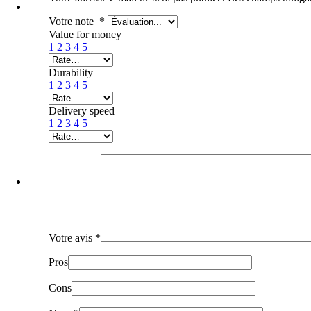
Votre note
*
Value for money
1
2
3
4
5
Durability
1
2
3
4
5
Delivery speed
1
2
3
4
5
Votre avis
*
Pros
Cons