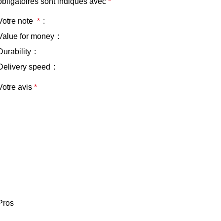
obligatoires sont indiqués avec
*
Votre note
*
Value for money
Durability
Delivery speed
Votre avis
*
Pros