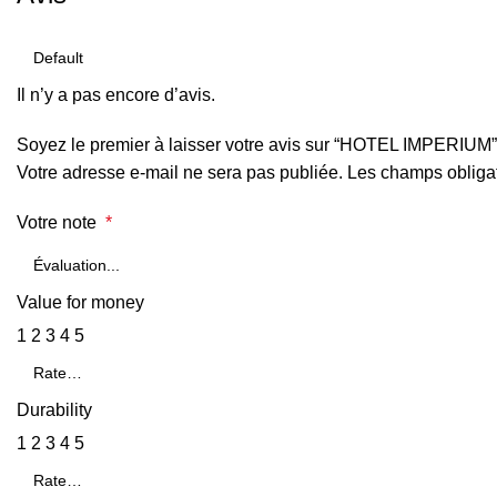
Il n’y a pas encore d’avis.
Soyez le premier à laisser votre avis sur “HOTEL IMPERIUM”
Votre adresse e-mail ne sera pas publiée.
Les champs obligat
Votre note
*
Value for money
1
2
3
4
5
Durability
1
2
3
4
5