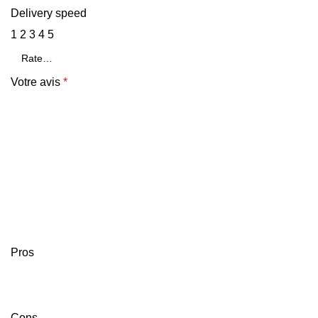
Delivery speed
1
2
3
4
5
Votre avis
*
Pros
Cons