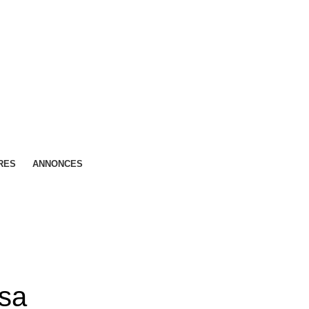
RES
ANNONCES
asa