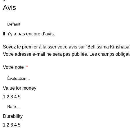
Avis
Il n’y a pas encore d’avis.
Soyez le premier à laisser votre avis sur “Bellissima Kinshasa
Votre adresse e-mail ne sera pas publiée.
Les champs obligat
Votre note
*
Value for money
1
2
3
4
5
Durability
1
2
3
4
5