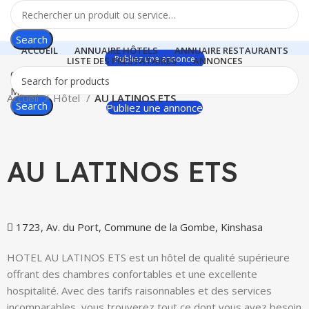
Search
ACCUEIL
ANNUAIRE HÔTELS
ANNUAIRE RESTAURANTS
Publiez une annonce
LISTE DES PRESTATAIRES
ANNONCES
0
items
$
0.00
Menu
Accueil
Hôtel
AU LATINOS ETS
Search
Publiez une annonce
Click to enlarge
AU LATINOS ETS
1723, Av. du Port, Commune de la Gombe, Kinshasa
HOTEL AU LATINOS ETS est un hôtel de qualité supérieure
offrant des chambres confortables et une excellente
hospitalité. Avec des tarifs raisonnables et des services
incomparables, vous trouverez tout ce dont vous avez besoin