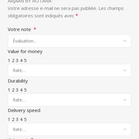
ARJAAN BY ROTANA”
Votre adresse e-mail ne sera pas publiée.
Les champs
*
obligatoires sont indiqués avec
*
Votre note
Value for money
1
2
3
4
5
Durability
1
2
3
4
5
Delivery speed
1
2
3
4
5