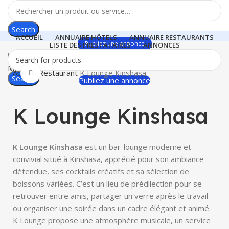
Search
ACCUEIL
ANNUAIRE HÔTELS
ANNUAIRE RESTAURANTS
Publiez une annonce
LISTE DES PRESTATAIRES
ANNONCES
0
$
0.00
Menu
Accueil
Restaurant
K Lounge Kinshasa
Click to enlarge
Search
Publiez une annonce
K Lounge Kinshasa
K Lounge Kinshasa
est un bar-lounge moderne et
convivial situé à Kinshasa, apprécié pour son ambiance
détendue, ses cocktails créatifs et sa sélection de
boissons variées. C’est un lieu de prédilection pour se
retrouver entre amis, partager un verre après le travail
ou organiser une soirée dans un cadre élégant et animé.
K Lounge propose une atmosphère musicale, un service