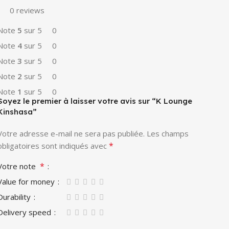
0 reviews
Note
5
sur 5
0
Note
4
sur 5
0
Note
3
sur 5
0
Note
2
sur 5
0
Note
1
sur 5
0
Soyez le premier à laisser votre avis sur “K Lounge
Kinshasa”
Votre adresse e-mail ne sera pas publiée.
Les champs
*
obligatoires sont indiqués avec
*
Votre note
Value for money
Durability
Delivery speed